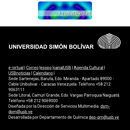
e-virtual
|
Correo
|
esopo
|
canalUSB
|
Agenda Cultural
|
USBnoticias
|
Calendario
|
Sede Sartenejas, Baruta, Edo. Miranda - Apartado 89000 -
Cable Unibolivar - Caracas Venezuela. Teléfono +58 212
9063111
Sede Litoral, Camurí Grande, Edo. Vargas Parroquia Naiguatá.
Teléfono +58 212 9069000
Diseñada por la Dirección de Servicios Multimedi
a
dsm-
dpm@usb.ve
Desarrollada por
Departamento de Química
dep-qm@usb.ve