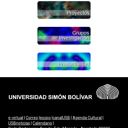
e-virtual
|
Correo
|
esopo
|
canalUSB
|
Agenda Cultural
|
USBnoticias
|
Calendario
|