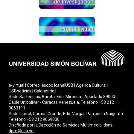
e-virtual
|
Correo
|
esopo
|
canalUSB
|
Agenda Cultural
|
USBnoticias
|
Calendario
|
Sede Sartenejas, Baruta, Edo. Miranda - Apartado 89000 -
Cable Unibolivar - Caracas Venezuela. Teléfono +58 212
9063111
Sede Litoral, Camurí Grande, Edo. Vargas Parroquia Naiguatá.
Teléfono +58 212 9069000
Diseñada por la Dirección de Servicios Multimedi
a
dsm-
dpm@usb.ve