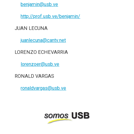
benjamin@usb.ve
http://prof.usb.ve/benjamin/
JUAN LECUNA
juanlecuna@cantv.net
LORENZO ECHEVARRIA
lorenzoer@usb.ve
RONALD VARGAS
ronaldvargas@usb.ve