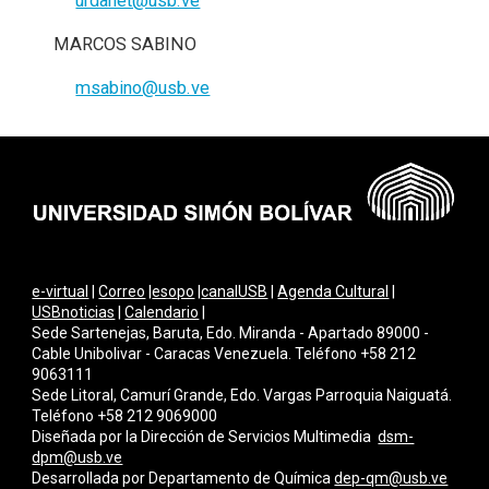
urdanet@usb.ve
MARCOS SABINO
msabino@usb.ve
e-virtual
|
Correo
|
esopo
|
canalUSB
|
Agenda Cultural
|
USBnoticias
|
Calendario
|
Sede Sartenejas, Baruta, Edo. Miranda - Apartado 89000 -
Cable Unibolivar - Caracas Venezuela. Teléfono +58 212
9063111
Sede Litoral, Camurí Grande, Edo. Vargas Parroquia Naiguatá.
Teléfono +58 212 9069000
Diseñada por la Dirección de Servicios Multimedi
a
dsm-
dpm@usb.ve
Desarrollada por
Departamento de Química
dep-qm@usb.ve