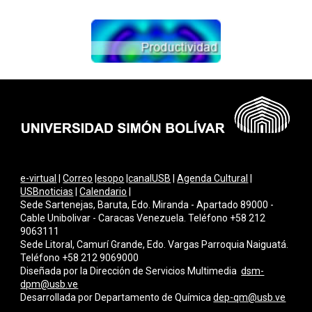
e-virtual
|
Correo
|
esopo
|
canalUSB
|
Agenda Cultural
|
USBnoticias
|
Calendario
|
Sede Sartenejas, Baruta, Edo. Miranda - Apartado 89000 -
Cable Unibolivar - Caracas Venezuela. Teléfono +58 212
9063111
Sede Litoral, Camurí Grande, Edo. Vargas Parroquia Naiguatá.
Teléfono +58 212 9069000
Diseñada por la Dirección de Servicios Multimedi
a
dsm-
dpm@usb.ve
Desarrollada por
Departamento de Química
dep-qm@usb.ve