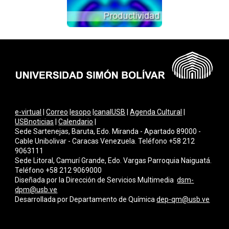
e-virtual
|
Correo
|
esopo
|
canalUSB
|
Agenda Cultural
|
USBnoticias
|
Calendario
|
Sede Sartenejas, Baruta, Edo. Miranda - Apartado 89000 -
Cable Unibolivar - Caracas Venezuela. Teléfono +58 212
9063111
Sede Litoral, Camurí Grande, Edo. Vargas Parroquia Naiguatá.
Teléfono +58 212 9069000
Diseñada por la Dirección de Servicios Multimedi
a
dsm-
dpm@usb.ve
Desarrollada por
Departamento de Química
dep-qm@usb.ve