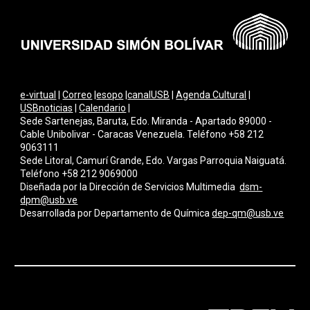
e-virtual
|
Correo
|
esopo
|
canalUSB
|
Agenda Cultural
|
USBnoticias
|
Calendario
|
Sede Sartenejas, Baruta, Edo. Miranda - Apartado 89000 -
Cable Unibolivar - Caracas Venezuela. Teléfono +58 212
9063111
Sede Litoral, Camurí Grande, Edo. Vargas Parroquia Naiguatá.
Teléfono +58 212 9069000
Diseñada por la Dirección de Servicios Multimedi
a
dsm-
dpm@usb.ve
Desarrollada por
Departamento de Química
dep-qm@usb.ve